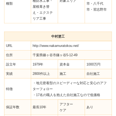
種防水工事・
対象エリア
種類
市・八千代
屋根葺き替
市・習志野市
え・エクステ
リア工事
中村塗工
URL
http://www.nakamuratokou.net/
住所
千葉県鎌ヶ谷市鎌ヶ谷5-12-49
設立年
1979年
資本金
1000万円
実績
2800件以上
施工
自社施工
・地元密着型のスピーディーな対応と安心のアフ
特徴
ターフォロー
・17名の職人を抱えた自社施工なので低価格
アフター
保証年数
最長10年
あり
ケア