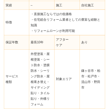
実績
–
施工
自社施工
・直接施工ならではの低価格
・住宅総合リフォーム業者としての豊富な経験と
特徴
知識
・リフォームローンが利用可能
アフター
保証年数
最長10年
あり
ケア
外壁塗装・屋
根塗装・シー
ト防水・塗膜
防水・シーリ
鎌ヶ谷市・柏
サービス
ング防水・屋
市・松戸市・
対象エリア
種類
根葺き替え・
流山市・野田
サイディング
市
貼り・タイル
貼り・外構リ
フォーム