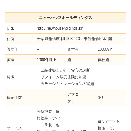
ニューハウスホールディングス
URL
http://newhouseholdings.jp/
住所
千葉県船橋市本町3-32-20 東信船橋ビル2階
設立年
–
資本金
1000万円
実績
1000件以上
施工
自社施工
・二級建築士が行う安心の診断
特徴
・リフォーム瑕疵保険に加盟
・カラーシミュレーションの実施
アフター
保証年数
–
あり
ケア
外壁塗装・屋
根塗装・アパ
鎌ケ谷市・船
ート塗装・各
サービス
橋市・市川