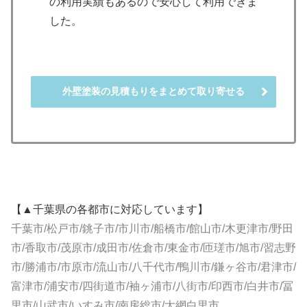
の利用実績もあるので安心して利用できま
した。
外壁塗装の見積もりをまとめて取り寄せる
【▲千葉県の各都市に対応しています】
千葉市/松戸市/銚子市/市川市/船橋市/館山市/木更津市/野田
市/香取市/茂原市/成田市/佐倉市/東金市/匝瑳市/旭市/習志野
市/勝浦市/市原市/流山市/八千代市/鴨川市/鎌ヶ谷市/君津市/
富津市/浦安市/四街道市/袖ヶ浦市/八街市/印西市/白井市/冨
里市/山武市/いすみ市/南房総市/大網白里市