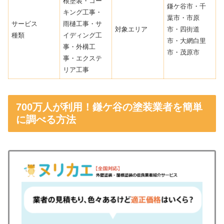
根塗装・コー
鎌ケ谷市・千
キング工事・
葉市・市原
サービス
雨樋工事・サ
対象エリア
市・四街道
種類
イディング工
市・大網白里
事・外構工
市・茂原市
事・エクステ
リア工事
700万人が利用！鎌ケ谷の塗装業者を簡単
に調べる方法