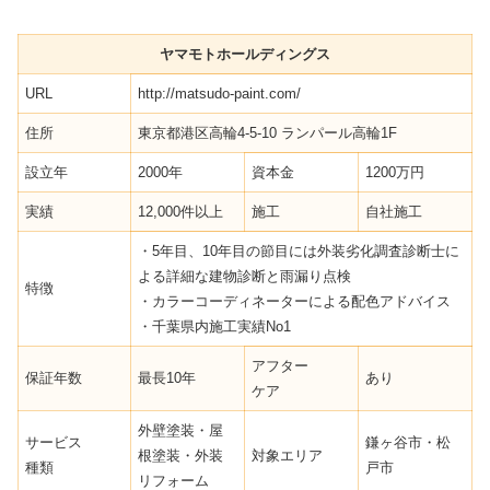
ヤマモトホールディングス
URL
http://matsudo-paint.com/
住所
東京都港区高輪4-5-10 ランパール高輪1F
設立年
2000年
資本金
1200万円
実績
12,000件以上
施工
自社施工
・5年目、10年目の節目には外装劣化調査診断士に
よる詳細な建物診断と雨漏り点検
特徴
・カラーコーディネーターによる配色アドバイス
・千葉県内施工実績No1
アフター
保証年数
最長10年
あり
ケア
外壁塗装・屋
サービス
鎌ヶ谷市・松
根塗装・外装
対象エリア
種類
戸市
リフォーム