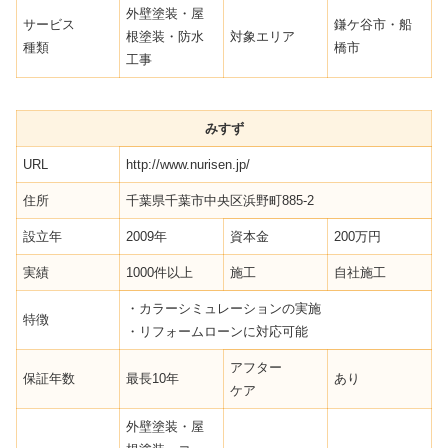
外壁塗装・屋
サービス
鎌ケ谷市・船
根塗装・防水
対象エリア
種類
橋市
工事
みすず
URL
http://www.nurisen.jp/
住所
千葉県千葉市中央区浜野町885-2
設立年
2009年
資本金
200万円
実績
1000件以上
施工
自社施工
・カラーシミュレーションの実施
特徴
・リフォームローンに対応可能
アフター
保証年数
最長10年
あり
ケア
外壁塗装・屋