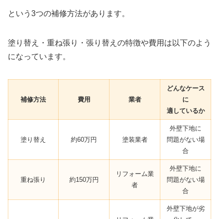
という3つの補修方法があります。
塗り替え・重ね張り・張り替えの特徴や費用は以下のよう
になっています。
どんなケース
補修方法
費用
業者
に
適しているか
外壁下地に
塗り替え
約60万円
塗装業者
問題がない場
合
外壁下地に
リフォーム業
重ね張り
約150万円
問題がない場
者
合
外壁下地が劣